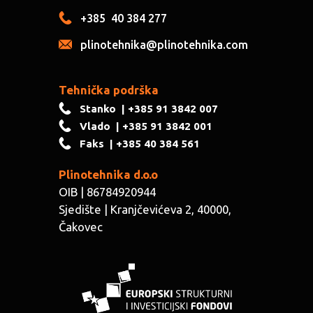
+385
40 384 277
plinotehnika@plinotehnika.com
Tehnička podrška
Stanko
| +385 91 3842 007
Vlado
| +385 91 3842 001
Faks
| +385 40 384 561
Plinotehnika d.o.o
OIB | 86784920944
Sjedište | ​Kranjčevićeva 2, 40000,
Čakovec