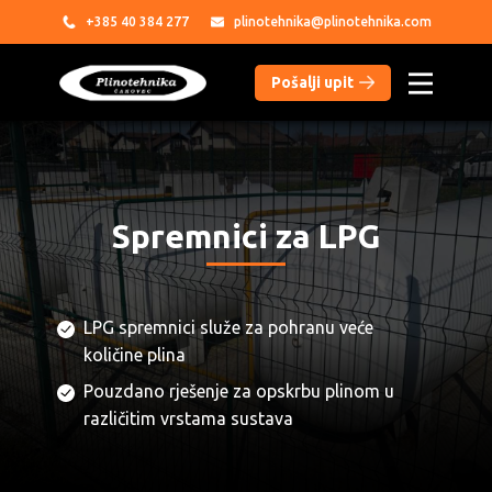
+385
40 384 277
plinotehnika@plinotehnika.com
Pošalji upit​
PROIZVODI
USLUGE
PARTNERI
Spremnici za LPG
____
REFERENCE
O NAMA
LPG spremnici služe za pohranu veće
količine plina
DATOTEKE
Pouzdano rješenje za opskrbu plinom u
različitim vrstama sustava
KONTAKT