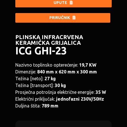
CROATIAN
UPUTE
PRIRUČNIK
PLINSKA INFRACRVENA
KERAMIČKA GRIJALICA
ICG GHI-23
Nazivno toplinsko opterećenje:
19,7 KW
Dimenzije:
840 mm x 620 mm x 300 mm
Težina [neto]:
27 kg
Težina [transport]:
30 kg
Prosječna potrošnja električne energije:
35 W
Električni priključak:
jednofazni 230V/50Hz
Duljina štita:
789 mm