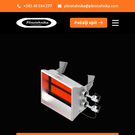
+385
40 384 277
plinotehnika@plinotehnika.com
Pošalji upit​
PROIZVODI
USLUGE
PARTNERI
REFERENCE
O NAMA
DATOTEKE
KONTAKT