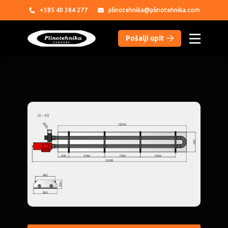
+385
40 384 277
plinotehnika@plinotehnika.com
Pošalji upit​
PROIZVODI
USLUGE
PARTNERI
REFERENCE
O NAMA
DATOTEKE
KONTAKT