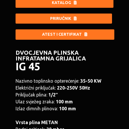
CROATIAN
KATALOG
PRIRUČNIK
ATEST I CERTIFIKAT
DVOCJEVNA PLINSKA
INFRATAMNA GRIJALICA
IG 45
Nazivno toplinsko opterećenje:
35-50 KW
Električni priključak:
220-250V 50Hz
Priključak plina:
1/2″
Ulaz svježeg zraka:
100 mm
Izlaz dimnih plinova:
100 mm
Vrsta plina METAN