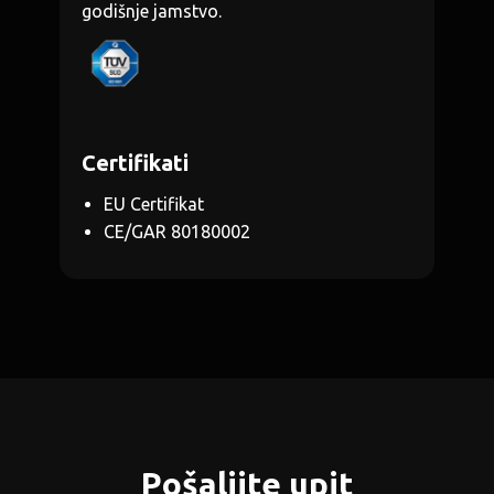
godišnje jamstvo.
Certifikati
EU Certifikat
CE/GAR 80180002
Pošaljite upit