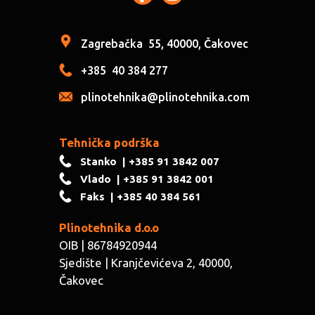
Zagrebačka
55, 40000, Čakovec
+385
40 384 277
plinotehnika@plinotehnika.com
Tehnička podrška
Stanko
| +385 91 3842 007
Vlado
| +385 91 3842 001
Faks
| +385 40 384 561
Plinotehnika d.o.o
OIB | 86784920944
Sjedište | ​Kranjčevićeva 2, 40000,
Čakovec