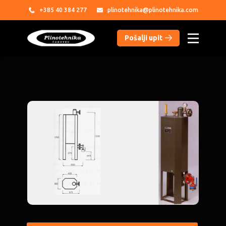
+385
40 384 277
plinotehnika@plinotehnika.com
Pošalji upit​
PROIZVODI
USLUGE
PARTNERI
REFERENCE
O NAMA
DATOTEKE
KONTAKT