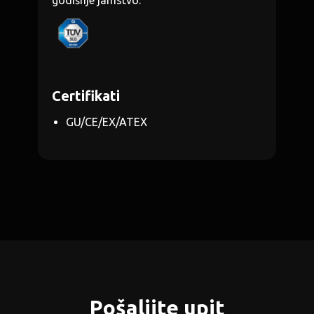
godišnje jamstvo.
Certifikati
GU/CE/EX/ATEX
Pošaljite upit