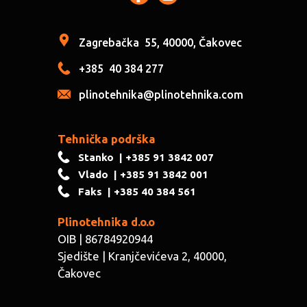
Zagrebačka
55, 40000, Čakovec
+385
40 384 277
plinotehnika@plinotehnika.com
Tehnička podrška
Stanko
| +385 91 3842 007
Vlado
| +385 91 3842 001
Faks
| +385 40 384 561
Plinotehnika d.o.o
OIB | 86784920944
Sjedište | ​Kranjčevićeva 2, 40000,
Čakovec